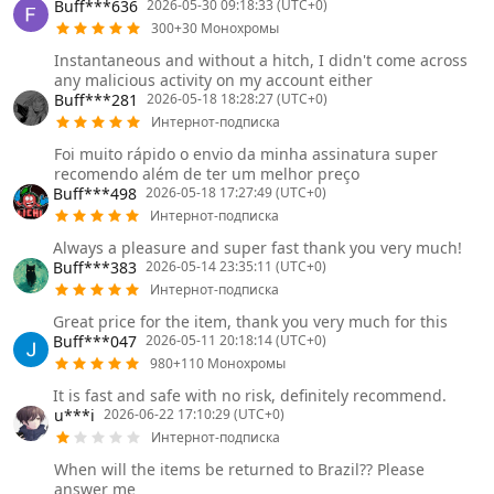
Buff***636
2026-05-30 09:18:33 (UTC+0)
300+30 Монохромы
Instantaneous and without a hitch, I didn't come across
any malicious activity on my account either
Buff***281
2026-05-18 18:28:27 (UTC+0)
Интернот-подписка
Foi muito rápido o envio da minha assinatura super
recomendo além de ter um melhor preço
Buff***498
2026-05-18 17:27:49 (UTC+0)
Интернот-подписка
Always a pleasure and super fast thank you very much!
Buff***383
2026-05-14 23:35:11 (UTC+0)
Интернот-подписка
Great price for the item, thank you very much for this
Buff***047
2026-05-11 20:18:14 (UTC+0)
980+110 Монохромы
It is fast and safe with no risk, definitely recommend.
u***i
2026-06-22 17:10:29 (UTC+0)
Интернот-подписка
When will the items be returned to Brazil?? Please
answer me