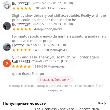
Buff***284
2026-05-19 17:01:32 (UTC+0)
3280+600 Монохромы
Slightly slow delivery but still acceptable. Really wish the
price could go cheaper that used to be.
Buff***281
2026-05-18 18:28:53 (UTC+0)
Интернот-подписка
Foi muito rápido o envio da minha assinatura ainda mais
que teve o melhor preço
Ep***y
2026-05-12 11:12:15 (UTC+0)
6480+1600 Монохромы
Quick and easy. Thank you so much. Will order again
Buff***453
2026-05-12 01:47:28 (UTC+0)
1980+260 Монохромы
тратя была быстро
Показать больше
-Некоторые отзывы, которые не очень полезны для справки, были
свернуты
Популярные новости
Все
Коды Zenless Zone Zero — август 2026