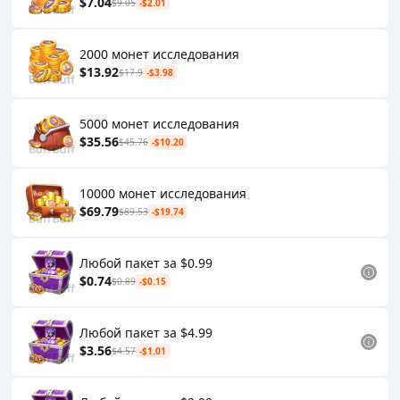
$7.04
$9.05
-$2.01
2000 монет исследования
$13.92
$17.9
-$3.98
5000 монет исследования
$35.56
$45.76
-$10.20
10000 монет исследования
$69.79
$89.53
-$19.74
Любой пакет за $0.99
$0.74
$0.89
-$0.15
Любой пакет за $4.99
$3.56
$4.57
-$1.01