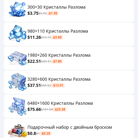
300+30 Кристаллы Разлома
$3.75
$5.05
-$1.30
980+110 Кристаллы Разлома
$11.26
$15.15
-$3.89
1980+260 Кристаллы Разлома
$22.51
$30.31
-$7.80
3280+600 Кристаллы Разлома
$37.51
$50.52
-$13.01
6480+1600 Кристаллы Разлома
$75.66
$101.04
-$25.38
Подарочный набор с двойным броском
$0.8
$1
-$0.20