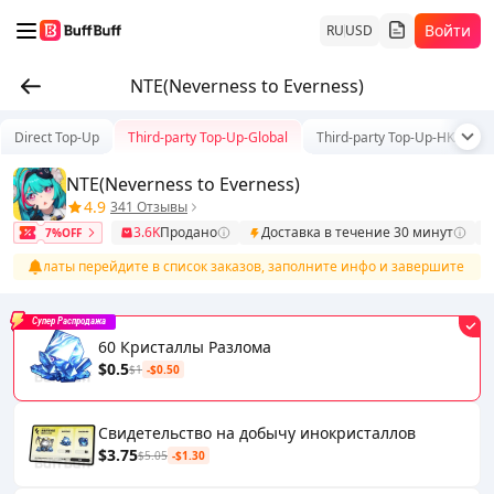
Войти
RU
USD
NTE(Neverness to Everness)
Direct Top-Up
Third-party Top-Up-Global
Third-party Top-Up-HK/TW/
NTE(Neverness to Everness)
4.9
341 Отзывы
3.6K
Продано
Доставка в течение 30 минут
7%OFF
е оплаты перейдите в список заказов, заполните инфо и завершите попол
Супер Распродажа
60 Кристаллы Разлома
$0.5
$1
-$0.50
Свидетельство на добычу инокристаллов
$3.75
$5.05
-$1.30