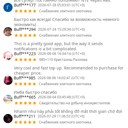
Всё супер! Постоянно пополняют NTE через них.
Buff***177
2026-07-28 05:03:01 (UTC+0)
Снабжение элитного охотника
Быстро как всегда! Спасибо за возможность немного
экономить)
Buff***294
2026-07-24 15:29:34 (UTC+0)
Снабжение элитного охотника
This is a pretty good app, but the way it sends
notifications is a bit complicated.
Buff***223
2026-08-06 16:34:14 (UTC+0)
980+110 Кристаллы Разлома
Very cool and fast top up. Recommended to purchase for
cheaper price.
Buff***985
2026-08-06 16:02:41 (UTC+0)
Снабжение элитного охотника
Имба быстро спасибо
Buff***665
2026-08-04 03:45:48 (UTC+0)
Свидетельство на добычу инокристаллов
Nhanh như này phải tốt không đỡ mất thời gian chờ đợi
Buff***211
2026-07-29 11:36:53 (UTC+0)
Снабжение элитного охотника