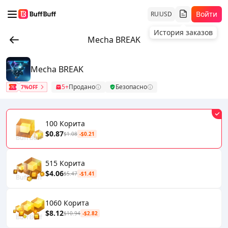
Войти
RU
USD
История заказов
Mecha BREAK
Mecha BREAK
5+
Продано
Безопасно
7%OFF
100 Корита
$0.87
$1.08
-$0.21
515 Корита
$4.06
$5.47
-$1.41
1060 Корита
$8.12
$10.94
-$2.82