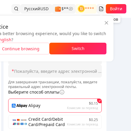
Русский
USD
$**
****
Войти
История заказов
ice
a better browsing experience, would you like to switch
Информация о заказе
nglish
?
*
Switch
Continue browsing
*
Пожалуйста, введите идентификатор зоны/сервера
*
ождите терпеливо.
Заказы должны размещаться
в соот
Для завершения транзакции, пожалуйста, введите
правильный адрес электронной почты.
Выберите способ оплаты
$0.15
Alipay
Комиссия за перевод
Credit Card/Debit
$0.25
Card/Prepaid Card
Комиссия за перевод