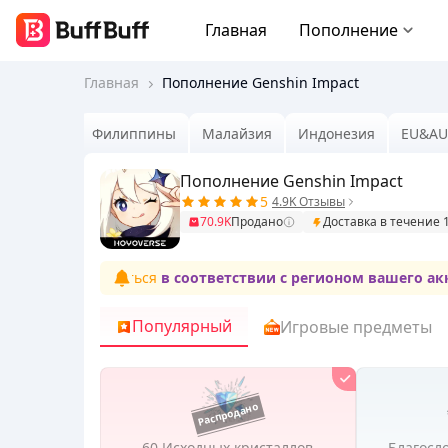
Главная
Пополнение
Главная
Пополнение Genshin Impact
Тайвань
Филиппины
Малайзия
Индонезия
EU&A
Пополнение Genshin Impact
5
4.9K Отзывы
70.9K
Продано
Доставка в течение 
лжны размещаться
в соответствии с регионом вашего аккау
Популярный
Игровые предметы
60 Исходных кристаллов
Благосл