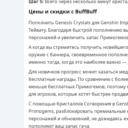
Шаг 5:
Всего через несколько минут криста
Цены и скидки с BuffBuff
Пополнить Genesis Crystals для Genshin I
Тейвату. Благодаря быстрой пополнению 
персонажей и увеличить запас Примогемов
А когда вы стремитесь получить новейшег
оружие с баннера, своевременное пополне
именно тогда, когда это наиболее важно — 
Для новичков прогресс может казаться мед
бесплатные награды. По сравнению с более
меньше бесплатных Примогемов, поэтому п
для игроков, которые хотят быстрее продви
С помощью Кристаллов Сотворения в Gensh
Primogems, разблокировать премиальные н
персонажей и обновлений, не дожидаясь 
пополняют ваш запас гача.