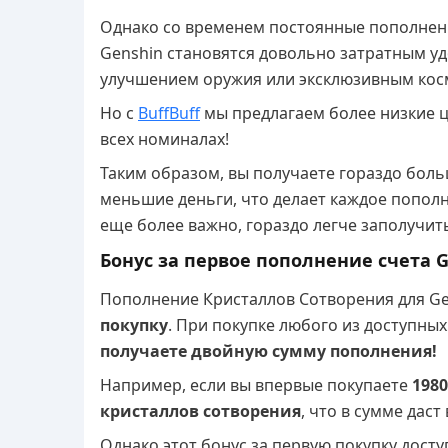
Однако со временем постоянные пополнен
Genshin становятся довольно затратным уд
улучшением оружия или эксклюзивным кос
Но с
BuffBuff
мы предлагаем более низкие це
всех номиналах!
Таким образом, вы получаете гораздо боль
меньшие деньги, что делает каждое пополн
еще более важно, гораздо легче заполучить
Бонус за первое пополнение счета 
Пополнение Кристаллов Сотворения для Ge
покупку
. При покупке любого из доступны
получаете двойную сумму пополнения!
Например, если вы впервые покупаете
198
кристаллов сотворения
, что в сумме даст
Однако этот бонус за первую покупку дост