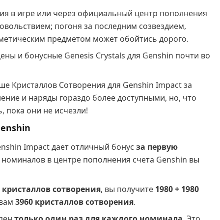
ия в игре или через официальный центр пополнения
овольствием; погоня за последним созвездием,
метическим предметом может обойтись дорого.
ны и бонусные Genesis Crystals для Genshin почти во
ше Кристаллов Сотворения для Genshin Impact за
ение и наряды гораздо более доступными, но, что
, пока они не исчезли!
Genshin
nshin Impact дает отличный бонус
за первую
х номиналов в центре пополнения счета Genshin вы
0 кристаллов сотворения
, вы получите
1980 + 1980
 вам
3960 кристаллов сотворения
.
упен
только один раз для каждого номинала
. Это