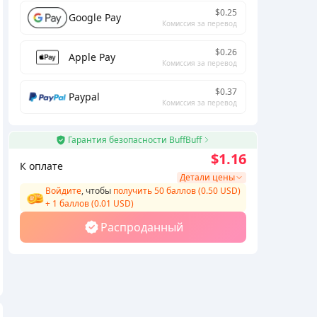
$0.25
Google Pay
Комиссия за перевод
$0.26
Apple Pay
Комиссия за перевод
$0.37
Paypal
Комиссия за перевод
Гарантия безопасности BuffBuff
$1.16
К оплате
Детали цены
Войдите
, чтобы
получить 50 баллов (0.50 USD)
+
1
баллов (
0.01
USD)
Распроданный