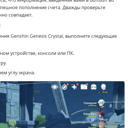
сь, что информация, введенная вами в BuffBuff во
успешное пополнение счета. Дважды проверьте
чно совпадает.
t
ния Genshin Genesis Crystal, выполните следующие
ном устройстве, консоли или ПК.
ру.
ем углу экрана.