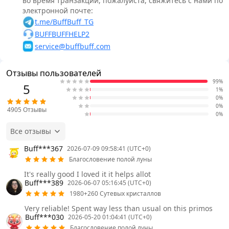
во время транзакций, пожалуйста, свяжитесь с нами по
электронной почте:
t.me/BuffBuff_TG
BUFFBUFFHELP2
service@buffbuff.com
Отзывы пользователей
99%
5
1%
0%
0%
4905
Отзывы
0%
Все отзывы
Buff***367
2026-07-09 09:58:41 (UTC+0)
Благословение полой луны
It's really good I loved it it helps allot
Buff***389
2026-06-07 05:16:45 (UTC+0)
1980+260 Сутевых кристаллов
Very reliable! Spent way less than usual on this primos
Buff***030
2026-05-20 01:04:41 (UTC+0)
Благословение полой луны