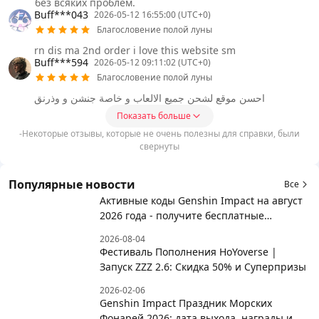
без всяких проблем.
Buff***043
2026-05-12 16:55:00 (UTC+0)
Благословение полой луны
rn dis ma 2nd order i love this website sm
Buff***594
2026-05-12 09:11:02 (UTC+0)
Благословение полой луны
احسن موقع لشحن جميع الالعاب و خاصة جنشن و وذرنق
Показать больше
-Некоторые отзывы, которые не очень полезны для справки, были
свернуты
Популярные новости
Все
Активные коды Genshin Impact на август
2026 года - получите бесплатные
награды!
2026-08-04
Фестиваль Пополнения HoYoverse |
Запуск ZZZ 2.6: Скидка 50% и Суперпризы
2026-02-06
Genshin Impact Праздник Морских
Фонарей 2026: дата выхода, награды и