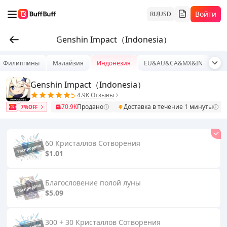
Войти
RU
USD
Genshin Impact（Indonesia）
Филиппины
Малайзия
Индонезия
EU&AU&CA&MX&IN
Таи
Genshin Impact（Indonesia）
5
4.9K Отзывы
70.9K
Продано
Доставка в течение 1 минуты
7%OFF
60 Кристаллов Сотворения
$1.01
Благословение полой луны
$5.09
300 + 30 Кристаллов Сотворения