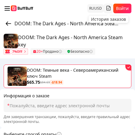
Войти
RU
USD
История заказов
DOOM: The Dark Ages - North America Steam key
DOOM: The Dark Ages - North America Steam
key
20+
Продано
Безопасно
7%OFF
DOOM: Темные века - Североамериканский
ключ Steam
$65.75
$84.69
-$18.94
Информация о заказе
*
Для завершения транзакции, пожалуйста, введите правильный адрес
электронной почты.
Выберите способ оплаты