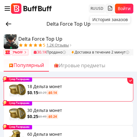
Войти
RU
USD
История заказов
Delta Force Top Up
Delta Force Top Up
5
1.2K Отзывы
30.1K
Продано
Доставка в течение 2 минут
7%OFF
Популярный
Игровые предметы
Супер Распродажа
18 Дельта монет
$0.15
$0.29
-$0.14
Супер Распродажа
30 Дельта монет
$0.25
$0.49
-$0.24
Супер Распродажа
60 Дельта монет