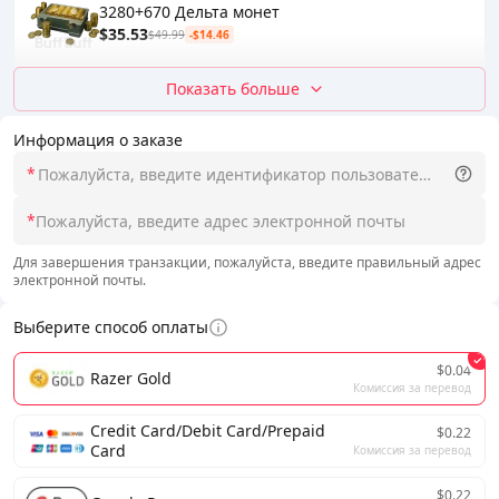
3280+670 Дельта монет
$35.53
$49.99
-$14.46
Показать больше
Информация о заказе
*
*
Для завершения транзакции, пожалуйста, введите правильный адрес
электронной почты.
Выберите способ оплаты
$0.04
Razer Gold
Комиссия за перевод
Credit Card/Debit Card/Prepaid
$0.22
Card
Комиссия за перевод
$0.22