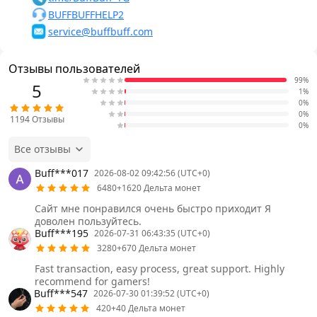
BUFFBUFFHELP2
service@buffbuff.com
Отзывы пользователей
99%
5
1%
0%
0%
1194
Отзывы
0%
Все отзывы
Buff***017
2026-08-02 09:42:56 (UTC+0)
6480+1620 Дельта монет
Сайт мне понравился очень быстро приходит Я
доволен пользуйтесь.
Buff***195
2026-07-31 06:43:35 (UTC+0)
3280+670 Дельта монет
Fast transaction, easy process, great support. Highly
recommend for gamers!
Buff***547
2026-07-30 01:39:52 (UTC+0)
420+40 Дельта монет