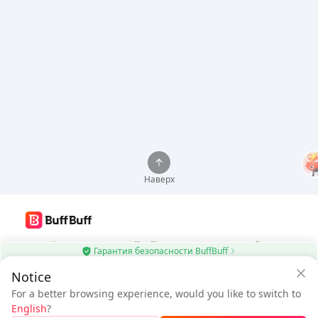
Наверх
Используйте приложение BuffBuff для автоматического обновления
Гарантия безопасности BuffBuff
приложений Android
Notice
$0.19
Скачать BuffBuff
$0.29
For a better browsing experience, would you like to switch to
Новый пользователь: Скидка
К оплате
English
?
$0.10
Подписаться