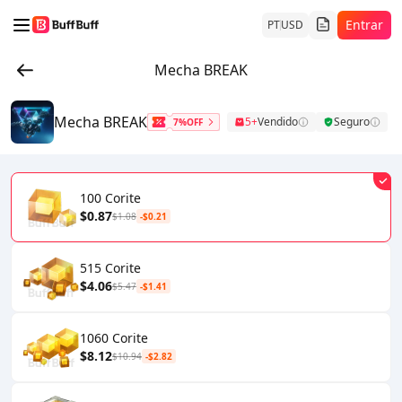
Entrar
PT
USD
Mecha BREAK
Mecha BREAK
5+
Vendido
Seguro
7%OFF
100 Corite
$0.87
$1.08
-$0.21
515 Corite
$4.06
$5.47
-$1.41
1060 Corite
$8.12
$10.94
-$2.82