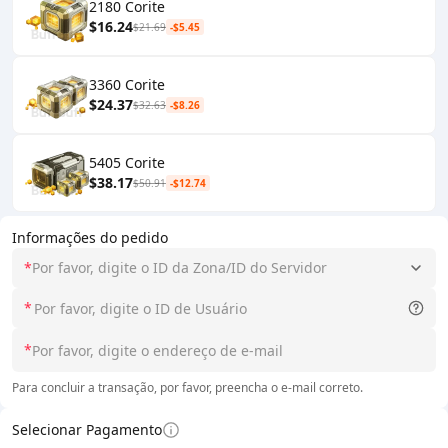
2180 Corite
$16.24
$21.69
-$5.45
3360 Corite
$24.37
$32.63
-$8.26
5405 Corite
$38.17
$50.91
-$12.74
Informações do pedido
*
Por favor, digite o ID da Zona/ID do Servidor
*
*
Para concluir a transação, por favor, preencha o e-mail correto.
Selecionar Pagamento