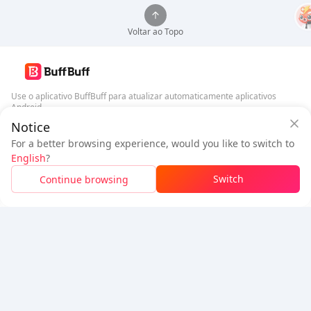
Voltar ao Topo
Use o aplicativo BuffBuff para atualizar automaticamente aplicativos
Android
Notice
Garantia de Segurança BuffBuff
Baixar BuffBuff
For a better browsing experience, would you like to switch to
Faça login
para
ganhar 50 pontos (0.50 USD)
+
1
pontos (
0.01
USD)
English
?
Siga-nos
$1.01
A pagar
Switch
Continue browsing
Recarga
Economizou
$0.07
5% OFF
5% OFF
Empresa
Recursos
Sobre Nós
Método de Pagamento
Segurança
Ajuda
Hot Selling