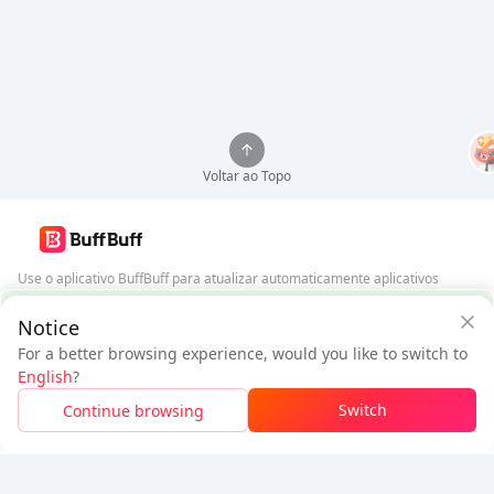
Voltar ao Topo
Use o aplicativo BuffBuff para atualizar automaticamente aplicativos
Android
Garantia de Segurança BuffBuff
Notice
Baixar BuffBuff
For a better browsing experience, would you like to switch to
$43.79
$46.97
English
?
Novo Usuário:
$3.18
de Desconto
A pagar
Siga-nos
Switch
Continue browsing
Faça Login Para Obter Desconto
5% OFF
5% OFF
Empresa
Recursos