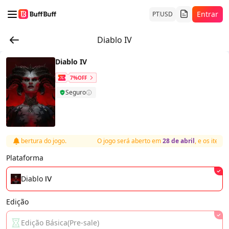
Entrar
PT
USD
Diablo IV
Diablo IV
7%OFF
Seguro
s a abertura do jogo.
O jogo será aberto em
28 de abril
, e os itens 
Plataforma
Diablo Ⅳ
Edição
Edição Básica(Pre-sale)