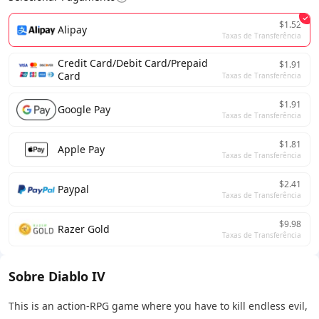
$1.52
Alipay
Taxas de Transferência
Credit Card/Debit Card/Prepaid
$1.91
Card
Taxas de Transferência
$1.91
Google Pay
Taxas de Transferência
$1.81
Apple Pay
Taxas de Transferência
$2.41
Paypal
Taxas de Transferência
$9.98
Razer Gold
Taxas de Transferência
Sobre Diablo IV
This is an action-RPG game where you have to kill endless evil,