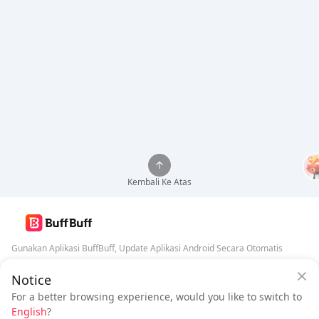
Kembali Ke Atas
Gunakan Aplikasi BuffBuff, Update Aplikasi Android Secara Otomatis
Notice
Jaminan Keamanan BuffBuff
Unduh BuffBuff
For a better browsing experience, would you like to switch to
Masuk
untuk
mendapatkan 50 poin (0.50 USD)
Ikuti Kami
English
?