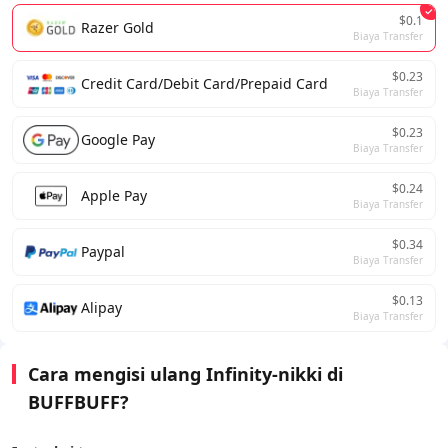
$0.1
Razer Gold
Biaya Transfer
$0.23
Credit Card/Debit Card/Prepaid Card
Biaya Transfer
$0.23
Google Pay
Biaya Transfer
$0.24
Apple Pay
Biaya Transfer
$0.34
Paypal
Biaya Transfer
$0.13
Alipay
Biaya Transfer
Cara mengisi ulang Infinity-nikki di
BUFFBUFF?