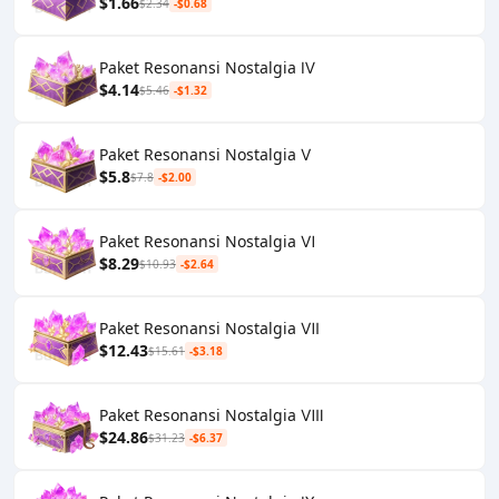
$1.66
$2.34
-$0.68
Paket Resonansi Nostalgia Ⅳ
$4.14
$5.46
-$1.32
Paket Resonansi Nostalgia Ⅴ
$5.8
$7.8
-$2.00
Paket Resonansi Nostalgia Ⅵ
$8.29
$10.93
-$2.64
Paket Resonansi Nostalgia Ⅶ
$12.43
$15.61
-$3.18
Paket Resonansi Nostalgia Ⅷ
$24.86
$31.23
-$6.37