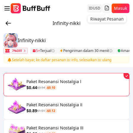
Masuk
ID
USD
Riwayat Pesanan
Infinity-nikki
Infinity-nikki
5+
Terjual
Pengiriman dalam 30 menit
Aman
7%OFF
Setelah bayar, ke daftar pesanan isi info, selesaikan isi ulang
Paket Resonansi Nostalgia l
$0.44
$0.54
-$0.10
Paket Resonansi Nostalgia Ⅱ
$0.89
$1.01
-$0.12
Paket Resonansi Nostalgia Ⅲ