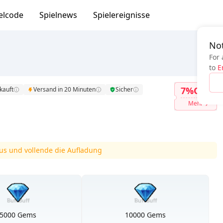
elcode
Spielnews
Spielereignisse
Not
For 
to
E
7%OFF
kauft
Versand in 20 Minuten
Sicher
Mehr
 aus und vollende die Aufladung
5000 Gems
10000 Gems