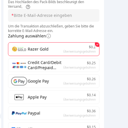
Das Hochladen des Pack-Bilds beschleunigt den
Versand。
*
Um die Transaktion abzuschließen, geben Sie bitte die
korrekte E-Mail-Adresse ein.
Zahlung auswählen
$0.2
Razer Gold
Überweisungsgebühren
Credit Card/Debit
$0.25
Card/Prepaid
Überweisungsgebühren
Card
$0.26
Google Pay
Überweisungsgebühren
$0.14
Apple Pay
Überweisungsgebühren
$0.36
Paypal
Überweisungsgebühren
$0.15