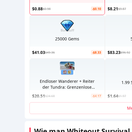
$0.88
$8.21
$0.98
-$0.10
$9.87
25000 Gems
$41.03
$83.23
$49.36
-$8.33
$96.92
Endloser Wanderer + Reiter
1.99
der Tundra: Grenzenlose
Reise
$20.51
$1.64
$24.68
-$4.17
$1.97
Me
Wie man Whiteout Survival