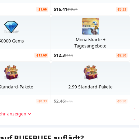
$16.41
-$1.66
$19.74
-$3.33
Monatskarte +
50000 Gems
Tagesangebote
$12.3
-$13.69
$14.8
-$2.50
 Standard-Pakete
2.99 Standard-Pakete
$2.46
-$0.33
$2.96
-$0.50
hr anzeigen
 auf BUFFBUFF auflädt?