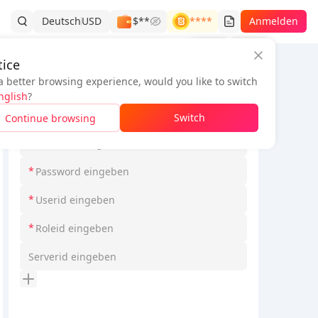
Deutsch
USD
$**
****
Anmelden
Bestellverlauf
ice
a better browsing experience, would you like to switch
Bestellinformationen
nglish
?
*
Loginmodel auswählen
Switch
Continue browsing
*
*
*
*