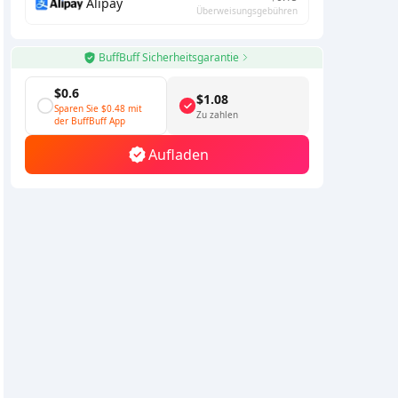
Alipay
Überweisungsgebühren
BuffBuff Sicherheitsgarantie
$0.6
$1.08
Sparen Sie
$0.48
mit
Zu zahlen
der BuffBuff App
Aufladen