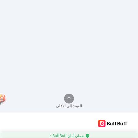
العودة إلى الأعلى
استخدم تطبيق BuffBuff لتحديث تطبيقات Android تلقائيًا
ضمان أمان BuffBuff