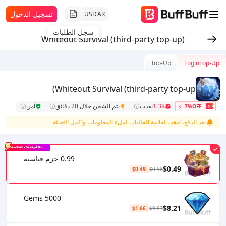
تسجيل الدخول
USD
AR
سجل الطلبات
Whiteout Survival (third-party top-up)
Top-Up
LoginTop-Up
Whiteout Survival (third-party top-up)
1.3K
نفدت
يتم الشحن خلال 20 دقائق
آمن
7%OFF
بعد الدفع، اذهب لقائمة الطلبات لملء المعلومات واكمل التعبئة
تخفيضات ضخمة
0.99 حزم قياسية
$0.49
-$0.49
$0.98
5000 Gems
$8.21
-$1.66
$9.87