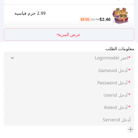
2.99 حزم قياسية
$2.46
-$0.50
$2.96
عرض المزيد
معلومات الطلب
*
اختر Loginmodel
*
*
*
*