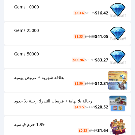
10000 Gems
$16.42
-$3.33
$19.75
25000 Gems
$41.05
-$8.33
$49.38
50000 Gems
$83.27
-$13.70
$96.97
بطاقة شهرية + عروض يومية
$12.31
-$2.50
$14.81
رحالة بلا نهاية + فرسان التندرا: رحلة بلا حدود
$20.52
-$4.17
$24.69
1.99 حزم قياسية
$1.64
-$0.33
$1.97