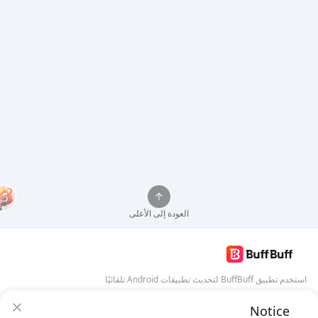
العودة إلى الأعلى
استخدم تطبيق BuffBuff لتحديث تطبيقات Android تلقائيًا
Notice
تنزيل BuffBuff
ضمان أمان BuffBuff