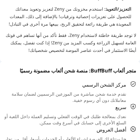
التعزيز/التعويذ:
استخدم مخزونك من Zeny لتعزيز وتعويذ معداتك
للحصول على تعزيزات إحصائية وترقيات! بالإضافة إلى ذلك، المعدات
المعويذة هي طريقة رائعة لتحقيق الربح، ببيعها مرة أخرى في التبادل!
لا توجد طريقة خاطئة لاستخدام Zeny، فقط تأكد من أنها تساهم في قوتك
العامة لتسهيل الزراعة وكسب المزيد من Zeny! إذا كنت تفضل، يمكنك
أيضًا الاستثمار في أحدث عناصر الموضة لتخصيص شخصياتك!
متجر ألعاب BuffBuff: منصة شحن ألعاب مضمونة رسميًا
مركز الشحن الرسمي
نقدم خدمة شحن مباشرة من الموزعين الرسميين لضمان سلامة
معاملاتك دون أي رسوم خفية.
سريع
نعدك بمعالجة طلبك في الوقت الفعلي وتسليم العملة داخل اللعبة أو
السلع الأخرى إلى حسابك في أسرع وقت ممكن.
أفضل العروض
هنا ستتاح لك الفرصة لشراء الألعاب أو الخدمات بأسعار أقل من تجار