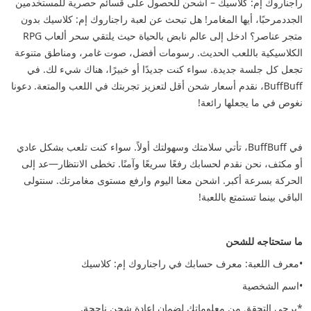
راجناروك إم: كلاسيك – اشحن للحصول على قسائم حصرية للمستخدمين
الجدد
مرحبًا، أيها المغامر! هل تبحث عن لعبة راجناروك إم: كلاسيك بدون
متجر عناصر؟ ادخل إلى عالم نابض بالحياة حيث يلتقي سحر ألعاب RPG
الكلاسيكية باللعب الحديث. رسومات أفضل، صوت غامر، ومناطق متنوعة
تجعل كل جلسة جديدة. سواء كنت جديدًا أو خبيرًا، هناك شيء لك. في
BuffBuff، نقدم أسعار شحن أقل لتعزيز تجربتك في اللعب والمتعة. دعونا
نغوص في ما يجعلها رائعة!
في BuffBuff، تأتي سلامتك وسهولتك أولاً. سواء كنت تلعب بشكل عادي
أو مكثف، نحن نقدم لحسابك رفعًا سريعًا وآمنًا. تخطى الانتظار—عد إلى
الحركة بسرعة أكبر. اشحن معنا اليوم وارفع مستوى مغامرتك. سنتولى
الباقي بينما تستمتع باللعبة!
ما ستحتاجه للشحن
•معرف اللعبة: معرف حسابك في راجناروك إم: كلاسيك
•اسم الشخصية
*يرجى التحقق من معلوماتك لضمان إعادة شحن ناجحة.