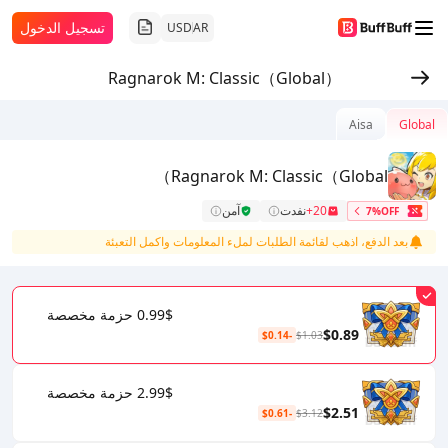
تسجيل الدخول
USD
AR
Ragnarok M: Classic（Global）
Aisa
Global
Ragnarok M: Classic（Global）
20+
نفدت
آمن
7%OFF
بعد الدفع، اذهب لقائمة الطلبات لملء المعلومات واكمل التعبئة
0.99$ حزمة مخصصة
$0.89
-$0.14
$1.03
2.99$ حزمة مخصصة
$2.51
-$0.61
$3.12