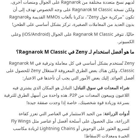
لديهم نسخ متعددة مختلفة من Ragnarok على الجوال ومنصات أخرى،
ولكن نسخة Ragnarok M Classic على وجه الخصوص تهدف إلى أن
تكون "مركزية حول Zeny"، تذكرنا بألعاب MMOs القديمة وRagnarok
بدون العديد من المعاملات الصغيرة، تركز بشكل أساسي على الطحن!
حاليًا، تتوفر Ragnarok M Classic على الجوال (iOS/Android) وعلى
الكمبيوتر.
ما هو أفضل استخدام لـ Zeny في Ragnarok M Classic؟
Zeny تُستخدم بشكل أساسي في كل معاملة وترقية في Ragnarok M
Classic، ولكن هناك بعض الطرق المعروفة لاستغلال Zeny للحصول على
أفضل العوائد. إليك بعض الأمور التي يجب أن تأخذها في الاعتبار:
شراء المعدات في سوق التبادل:
التبادل هو المكان الذي يشتري فيه
اللاعبون ويبيعون المعدات من P2P. هذه واحدة من أسهل الطرق للترقية
بسرعة وزيادة قوة شخصيتك، خاصة إذا وجدت صفقة جيدة!
أدوات الزراعة:
من الجيد الاستثمار في العناصر التي تعزز كفاءة
الزراعة، مثل الحصول على أسلحة أفضل أو عناصر مثل Fly Wings
لتسريع العثور على الوحوش أو Lightning Chains لزيادة مكاسب
الخبرة ومعدلات الإسقاط!