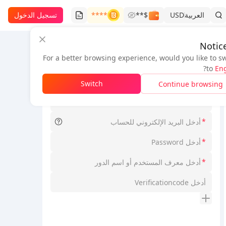
العربية
USD
$**
****
تسجيل الدخول
Notic
For a better browsing experience, would you like to s
معلومات الطلب
?
to
Eng
*
اختر Serverid
Switch
Continue browsing
*
اختر Loginmodel
*
*
*