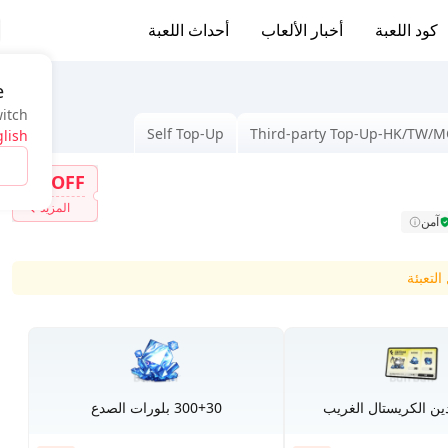
كود اللعبة
أخبار الألعاب
أحداث اللعبة
e
witch
Self Top-Up
Third-party Top-Up-HK/TW/
lish
7%OFF
المزيد
آمن
لتعبئة
ين الكريستال الغريب
300+30 بلورات الصدع