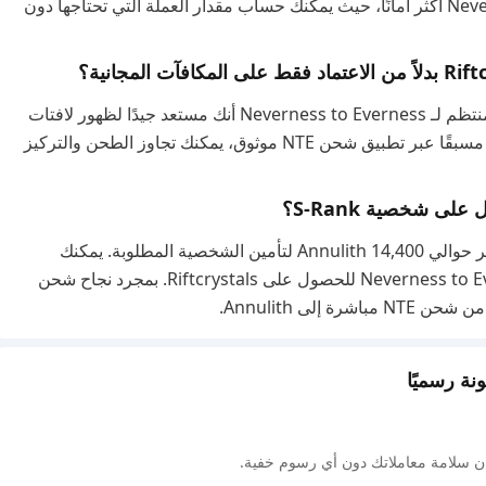
الأكثر. هذا يجعل تخطيطك لشحن Neverness to Everness أكثر أمانًا، حيث يمكنك حساب مقدار العملة التي تحتاجها دون
تضمن إمدادات ثابتة من Riftcrystals من خلال شحن منتظم لـ Neverness to Everness أنك مستعد جيدًا لظهور لافتات
الشخصيات غير المتوقعة. من خلال معالجة شحن NTE مسبقًا عبر تطبيق شحن NTE موثوق، يمكنك تجاوز الطحن والتركيز
مع تحديد الحد الأقصى للسحب عند 90، تحتاج إلى تحضير حوالي 14,400 Annulith لتأمين الشخصية المطلوبة. يمكنك
الوصول إلى هذا الهدف من خلال إكمال شحن Neverness to Everness للحصول على Riftcrystals. بمجرد نجاح شحن
 سلامة معاملاتك دون أي رسوم خفية.