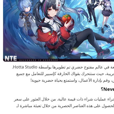
Neverness to Everness هي لعبة RPG خارقة للطبيعة في عالم مفتوح حضري تم تطويرها بواسطة Hotta Studio.
لغريبة، حيث ستتحرك بقواك الخارقة كإسبير للتعامل مع جميع
 وقم بإدارة الأعمال، واستمتع بحياة حضرية حيوية!
صممة لإجراء عمليات شراء ذات قيمة عالية. من خلال العثور على سعر
Nevernes، يمكنك بسهولة الحصول على هذه العناصر الحصرية من خلال تعبئة مباشرة لـ