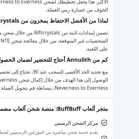
الخوف من خسارة رمي العملة.
لماذا من الأفضل الاحتفاظ بمخزون من Riftcrystals بدلاً من الاعتماد فقط على المكافآت المجانية؟
على اللعبة.
كم من Annulith أحتاج للتحضير لضمان الحصول على شخصية S-Rank؟
Neverness to Everness، ببساطة قم بتحويل العملة من شحن NTE مباشرة إلى Annulith.
متجر ألعاب BuffBuff: منصة شحن ألعاب مضمونة رسميًا
مركز الشحن الرسمي
نقدم خدمة شحن مباشرة من الموزعين الرسميين لضمان