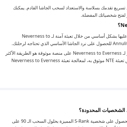
د تسريع تقدمك بسلاسة والاستعداد لسحب الجاشا القادم. يمكنك
نظرًا لأن Riftcrystal هي العملة المميزة، يتم الحصول عليها بشكل أساسي من خلال تعبئة آمنة لـ Neverness to
للحفاظ على تجربة غير منقطعة، فإن تقييم أفضل سعر لـ Neverness to Everness على منصة موثوقة هو الطريقة الأكثر
فعالية لإدارة مواردك. يمكنك استخدام BuffBuff، تطبيق تعبئة NTE موثوق به، لمعالجة تعبئة Neverness to Everness
لا، اللعبة تزيل النظام التقليدي 50/50، مما يضمن لك الحصول على شخصية S-Rank المميزة بحلول السحب الـ 90 على