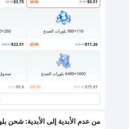
$3.75
$0.51
$5.05
-$0.50
$1.01
980+110 بلورات الصدع
1980+260 بلور
$22.51
$11.26
$30.32
-$3.90
$15.16
6480+1600 بلورات الصدع
صندوق 
$0.8
$75.67
$1.01
-$25.39
$101.06
ع
من عدم الأبدية إلى الأبدية: شحن بل