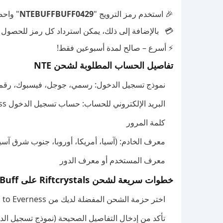
🎉 استخدم رمز الترويج "
NTEBUFFBUFF0429
" واحص
💳 بالإضافة إلى ذلك، يمكن استرداد كل رمز للحصول على 3 قسائم لكل م
⚡ أسرع – صالح لمدة أسبوعين فقط!
تفاصيل الحساب المطلوبة لشحن NTE
نموذج تسجيل الدخول: رسمي، جوجل، فيسبوك، رقم ها
البريد الإلكتروني للحساب: حساب تسجيل الدخول Neverness to Everness
كلمة المرور
معرف الخادم: (آسيا، أمريكا، أوروبا، جنوب شرق آسيا،
معرف المستخدم أو معرف الدور
خطوات سريعة لشحن Riftcrystals على BuffBuff
اختر حزمة الشحن المفضلة لديك من Neverness to Everness على BuffBuff لتجربة شراء سلسة وموثوقة.
تأكد من إدخال التفاصيل الصحيحة (نموذج تسجيل ال