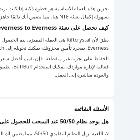
تخزين هذه العملة الأساسية هو خطوة ذكية إذا كنت تري
بسهولة إكمال تعبئة NTE هنا، مما يضمن أنك دائمًا جاهز لفتح شخصياتك المفضلة.
كيف تحصل على تعبئة Neverness to Everness؟
Everness. بمجرد تأمين مخزونك، يمكنك تحويله إلى Annulith للحصول على نرد الجاشا الأساسي الذي تحتاجه لرحلتك.
والعودة مباشرة إلى العمل.
الأسئلة الشائعة
هل يوجد نظام 50/50 عند السحب للحصول على الشخصيات المحدودة؟