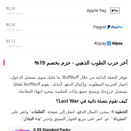
$0.24
Apple Pay
رسوم التحويل
$0.34
Paypal
رسوم التحويل
$0.13
Alipay
رسوم التحويل
آخر حرب الطوب الذهبي - حزم بخصم 19%
تتوفر التعبئة الذاتية من خلال BuffBuff: ما عليك سوى تسجيل الدخول،
اختيار الحزمة المطلوبة، وإكمال الدفع. لأمانك، يقوم BuffBuff تلقائيًا
بتسجيل خروجك ومسح جميع بيانات الجلسة بمجرد انتهاء المعاملة.
كيف تقوم بتعبئة ذاتية في Last War؟
الخطوة 1:
بمجرد اكتمال الدفع، انتقل إلى صفحة "
الطلبات
" وانقر على
"
استرداد
". ثم، انقر على مربع الحوار المنبثق واختر "
بدء التبادل
".