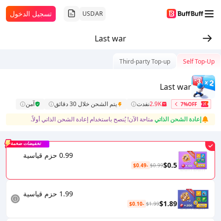
تسجيل الدخول
USD
AR
Last war
Third-party Top-up
Self Top-Up
Last war
2.9K
نفدت
يتم الشحن خلال 30 دقائق
آمن
7%OFF
إعادة الشحن الذاتي
متاحة الآن! يُنصح باستخدام إعادة الشحن الذاتي أولاً.
تخفيضات ضخمة
0.99 حزم قياسية
$0.5
-$0.49
$0.99
1.99 حزم قياسية
$1.89
-$0.10
$1.99