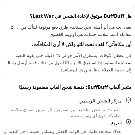
هل BuffBuff موثوق لإعادة الشحن في Last War؟
نعم، أنت في أيدٍ أمينة. نحن نستخدم طرق دفع موثوقة للتأكد من أن كل
معاملة آمنة. سلامة حسابك هي أولويتنا القصوى.
أين مكافآتي؟ لقد دفعت للتو ولكن لا أرى المكافآت.
في معظم الأوقات، يستغرق الأمر حوالي 45 دقيقة حتى يقوم اللعبة
بمعالجة التسليم. إذا استغرق الأمر وقتًا أطول من ذلك، فقط أرسل رسالة
إلى خدمة العملاء لدينا. نحن هنا للمساعدة!
متجر ألعاب BuffBuff: منصة شحن ألعاب مضمونة رسميًا
مركز الشحن الرسمي
نقدم خدمة شحن مباشرة من الموزعين الرسميين لضمان سلامة
معاملاتك دون أي رسوم خفية.
سريع
نعدك بمعالجة طلبك في الوقت الفعلي وتسليم العملة داخل اللعبة أو