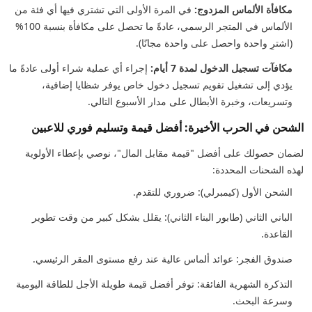
مكافأة الألماس المزدوج:
في المرة الأولى التي تشتري فيها أي فئة من
الألماس في المتجر الرسمي، عادةً ما تحصل على مكافأة بنسبة 100%
(اشترِ واحدة واحصل على واحدة مجانًا).
مكافآت تسجيل الدخول لمدة 7 أيام:
إجراء أي عملية شراء أولى عادةً ما
يؤدي إلى تشغيل تقويم تسجيل دخول خاص يوفر شظايا إضافية،
وتسريعات، وخبرة الأبطال على مدار الأسبوع التالي.
الشحن في الحرب الأخيرة: أفضل قيمة وتسليم فوري للاعبين
لضمان حصولك على أفضل "قيمة مقابل المال"، نوصي بإعطاء الأولوية
لهذه الشحنات المحددة:
الشحن الأول (كيمبرلي): ضروري للتقدم.
الباني الثاني (طابور البناء الثاني): يقلل بشكل كبير من وقت تطوير
القاعدة.
صندوق الفجر: عوائد ألماس عالية عند رفع مستوى المقر الرئيسي.
التذكرة الشهرية الفائقة: توفر أفضل قيمة طويلة الأجل للطاقة اليومية
وسرعة البحث.