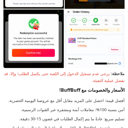
ملاحظة:
يرجى عدم تسجيل الدخول إلى اللعبة حتى يكتمل الطلب؛ وإلا، قد
تفشل عملية التعبئة.
الأسعار والخصومات مع BuffBuff!
أفضل قيمة: احصل على المزيد مقابل أقل مع عروضنا اليومية الحصرية.
آمن بنسبة 100%: معاملات آمنة ومشفرة عبر القنوات الرسمية.
تسليم سريع: عادةً ما يتم إكمال الطلبات في غضون 15-30 دقيقة.
دفع بسهولة: دعم PayPal، البطاقات، والمحافظ المحلية المفضلة لديك.