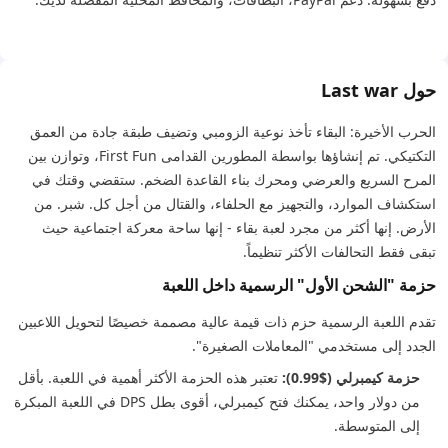
حول Last war
الحرب الأخيرة: البقاء تأخذ نوعية الزومبي وتضيف طبقة جادة من العمق
التكتيكي. تم إنشاؤها بواسطة المطورين القدامى First Fun، وتوازن بين
المرح السريع والعرضي ومحرك بناء القاعدة الضخم. ستقضي وقتك في
استكشاف الموارد، والتجهيز مع الحلفاء، والقتال من أجل كل. شبر. من
الأرض. إنها أكثر من مجرد لعبة بقاء - إنها ساحة معركة اجتماعية حيث
تبقى فقط التحالفات الأكثر تنظيماً.
حزمة "الشحن الأول" الرسمية داخل اللعبة
تقدم اللعبة الرسمية حزم ذات قيمة عالية مصممة خصيصًا لتحويل اللاعبين
الجدد إلى مستخدمي "المعاملات الصغيرة".
حزمة كيمبرلي ($0.99):
تعتبر هذه الحزمة الأكثر أهمية في اللعبة. بأقل
من دولار واحد، يمكنك فتح كيمبرلي، أقوى بطل DPS في اللعبة المبكرة
إلى المتوسطة.