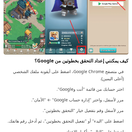
كيف يمكنني إعداد التحقق بخطوتين من Google؟
في متصفح Google Chrome، اضغط على أيقونة ملفك الشخصي
(أعلى اليمين).
اختر حسابك من قائمة "أنت وGoogle".
مرر لأسفل، واختر "إدارة حساب Google" ← "الأمان".
مرر لأسفل وقم بتفعيل خيار "التحقق بخطوتين".
اضغط على "البدء" أو "تفعيل التحقق بخطوتين"، ثم أدخل رقم هاتفك.
اضغط على "التالي" وأكمل الإعداد.