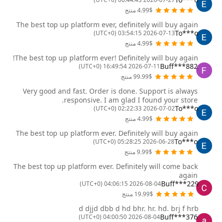
4.99$ منتج
The best top up platform ever, definitely will buy again
To***o
2026-07-13 03:54:15 (UTC+0)
4.99$ منتج
The best top up platform ever! Definitely will buy again!
Buff***882
2026-07-11 16:49:54 (UTC+0)
99.99$ منتج
Very good and fast. Order is done. Support is always
responsive. I am glad I found your store.
To***o
2026-07-02 02:22:33 (UTC+0)
4.99$ منتج
The best top up platform ever. Definitely will buy again
To***o
2026-06-28 05:28:25 (UTC+0)
9.99$ منتج
The best top up platform ever. Definitely will come back
again
Buff***229
2026-08-04 04:06:15 (UTC+0)
19.99$ منتج
d djjd dbb d hd bhr. hr. hd. brj f hrb
Buff***376
2026-08-04 04:00:50 (UTC+0)