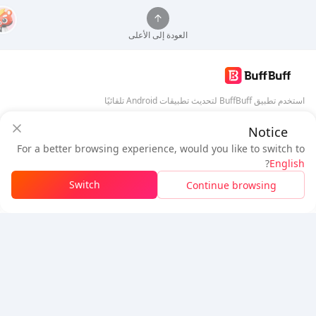
العودة إلى الأعلى
استخدم تطبيق BuffBuff لتحديث تطبيقات Android تلقائيًا
Notice
تنزيل BuffBuff
ضمان أمان BuffBuff
For a better browsing experience, would you like to switch to
سجل دخول
للحصول على
50 نقطة (0.50 دولار)
+
1
نقطة (
0.01
دولار)
تابعنا
?
English
$1.03
المستحق
Switch
Continue browsing
شحن الرصيد
تفاصيل السعر
5% OFF
5% OFF
شركة
مصدر
معلومات عنا
طريقة الدفع
الأمان
مساعدة
Hot Selling
Arena Breakout: Infinite (PC Verison)