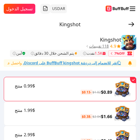
تسجيل الدخول
USD
AR
Kingshot
Kingshot
4.9
118 تقييمات
1.5K
نفدت
يتم الشحن خلال 30 دقائق
آمن
7%OFF
👆انقر للانضمام إلى دردشة BuffBuff kingshot على Discord،
واحصل على دعم فو
0.99$ منتج
$0.89
-$0.13
$1.02
1.99$ منتج
$1.66
-$0.38
$2.04
2.99$ منتج