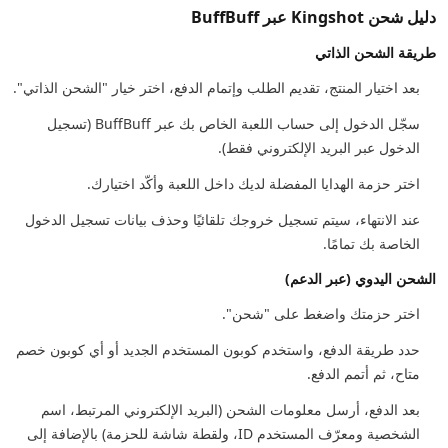
دليل شحن Kingshot عبر BuffBuff
طريقة الشحن الذاتي
بعد اختيار المنتج، تقديم الطلب وإتمام الدفع، اختر خيار "الشحن الذاتي".
سجّل الدخول إلى حساب اللعبة الخاص بك عبر BuffBuff (تسجيل
الدخول عبر البريد الإلكتروني فقط).
اختر حزمة الهدايا المفضلة لديك داخل اللعبة وأكّد اختيارك.
عند الانتهاء، سيتم تسجيل خروجك تلقائيًا وحذف بيانات تسجيل الدخول
الخاصة بك تمامًا.
الشحن اليدوي (عبر الدعم)
اختر حزمتك واضغط على "شحن".
حدد طريقة الدفع، واستخدم كوبون المستخدم الجديد أو أي كوبون خصم
متاح، ثم أتمم الدفع.
بعد الدفع، أرسل معلومات الشحن (البريد الإلكتروني المرتبط، اسم
الشخصية ومعرّف المستخدم ID، ولقطة شاشة للحزمة) بالإضافة إلى