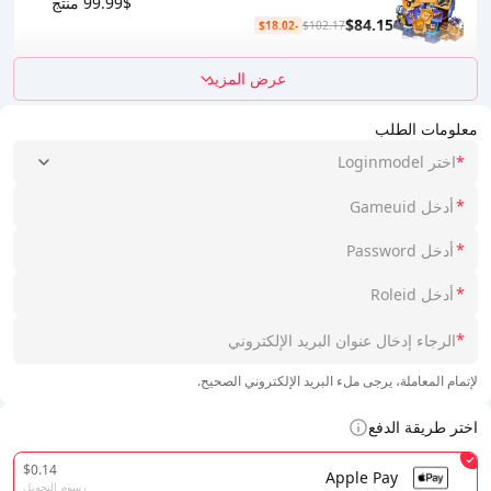
99.99$ منتج
$84.15
-$18.02
$102.17
عرض المزيد
معلومات الطلب
*
اختر Loginmodel
*
*
*
*
لإتمام المعاملة، يرجى ملء البريد الإلكتروني الصحيح.
اختر طريقة الدفع
$0.14
Apple Pay
رسوم التحويل