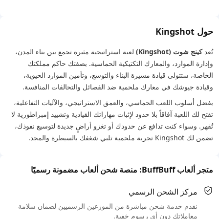
حول Kingshot
تُعد
كينج شوت (Kingshot)
لعبة استراتيجية مثيرة تجمع بين بناء المدن،
وإدارة الموارد، والمعارك التكتيكية الحماسية. بصفتك حاكم مملكتك
الخاصة، ستتولى قيادة مسيرة البناء والتوسع، وتأمين الموارد الحيوية،
وقيادة جيوشك في معارك ملحمية ضد الفصائل والتحالفات المنافسة.
بفضل أسلوب اللعب الحماسي، والعمق الاستراتيجي، والآليات التفاعلية،
تفتح لك اللعبة آفاقاً بلا حدود لإثبات مهاراتك القيادية وتشييد إمبراطورية لا
تُقهر. وسواء كنت تدافع عن حدودك أو تغزو أراضٍ جديدة لتوسيع نفوذك،
تضمن لك Kingshot تجربة ملحمية تلبي شغفك بالسيطرة والمجد.
متجر ألعاب BuffBuff: منصة شحن ألعاب مضمونة رسميًا
مركز الشحن الرسمي
نقدم خدمة شحن مباشرة من الموزعين الرسميين لضمان سلامة
معاملاتك دون أي رسوم خفية.