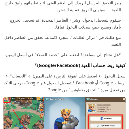
رمز التحقق المرسل لبريدك إلى الدعم الفني. اتبع تعليماتهم وابقَ خارج
اللعبة — سيتولى الفريق عملية الشحن.
سنقوم بتسجيل الدخول، وشراء العناصر المحددة، ثم تسجيل الخروج
بأمان ومسح جميع سجلات الدخول تمامًا.
تتبع طلبك في "مركز الطلبات". بمجرد اكتماله، تحقق من العناصر داخل
اللعبة.
*هل تحتاج إلى مساعدة؟ اضغط على "خدمة العملاء" في أسفل اليمين.
كيفية ربط حساب اللعبة (Google/Facebook)؟
سجل الدخول ← اضغط على أيقونة الترس (أعلى اليمين) ← "الحساب" ←
اربط بـ Google أو Facebook.
*لتسجيل الدخول عبر Google، يرجى التأكد
من تفعيل ميزة "التحقق بخطوتين" من Google.