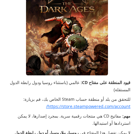
قيود المنطقة على مفتاح CD:
عالمي (باستثناء روسيا ودول رابطة الدول
المستقلة)
للتحقق من بلد أو منطقة حساب Steam الخاص بك، قم بزيارة:
https://store.steampowered.com/account/
مهم:
مفاتيح CD هي منتجات رقمية سرية. بمجرد إصدارها، لا يمكن
استردادها أو استبدالها.
لا يمكن تفعيل هذا المفتاح في
روسيا، بيلاروسيا، أو دول رابطة الدول