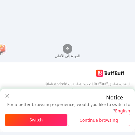
العودة إلى الأعلى
استخدم تطبيق BuffBuff لتحديث تطبيقات Android تلقائيًا
ضمان أمان BuffBuff
Notice
تنزيل BuffBuff
For a better browsing experience, would you like to switch to
$72.99
$68.05
تابعنا
?
English
مستخدم جديد: خصم
$4.94
المستحق
Switch
Continue browsing
تسجيل الدخول للحصول على الخصم
5% OFF
5% OFF
شركة
مصدر